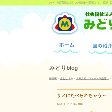
みどり保育園の詳しい情報が満載です。園内
みどりblog
HOME
»
みどりblog
»
きりん組（３・４・５歳児）
»
サメにたべられちゃう～
投稿日 : 2026年7月8日