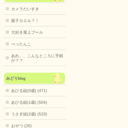
カメラだいすき
親子カエル？！
大好き屋上プール
ぺったんこ
あれ、、こんなところに手紙
が？？
みどりblog
あひる組(0歳) (471)
あひる組(1歳) (504)
うさぎ組(2歳) (533)
おやつ (26)