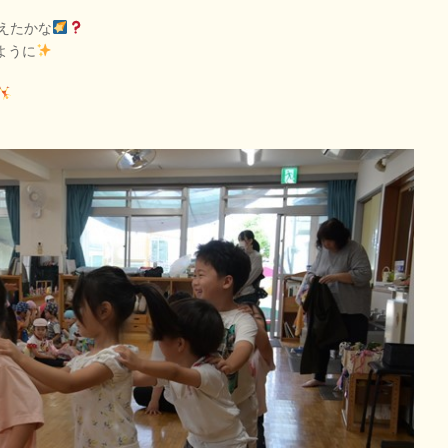
えたかな
ように