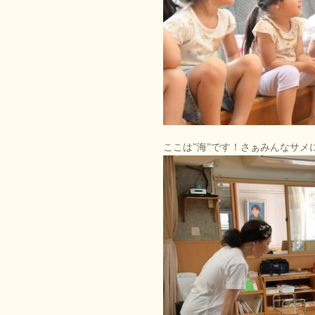
ここは”海”です！さぁみんなサ