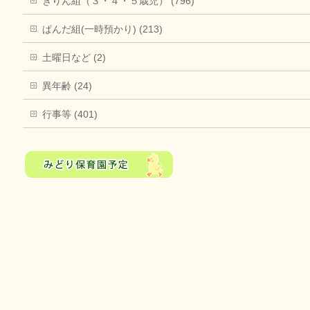
きりん組（３・４・５歳児） (796)
ぱんだ組(一時預かり) (213)
土曜日など (2)
異年齢 (24)
行事等 (401)