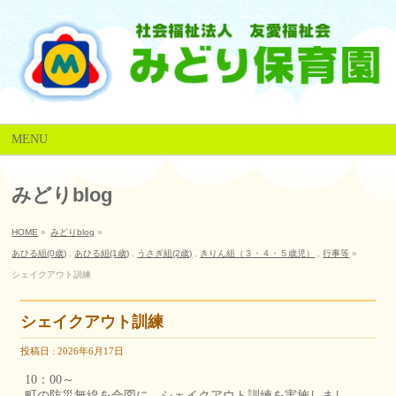
MENU
みどりblog
HOME
»
みどりblog
»
あひる組(0歳)
,
あひる組(1歳)
,
うさぎ組(2歳)
,
きりん組（３・４・５歳児）
,
行事等
»
シェイクアウト訓練
シェイクアウト訓練
投稿日 : 2026年6月17日
10：00～
町の防災無線を合図に シェイクアウト訓練を実施しまし