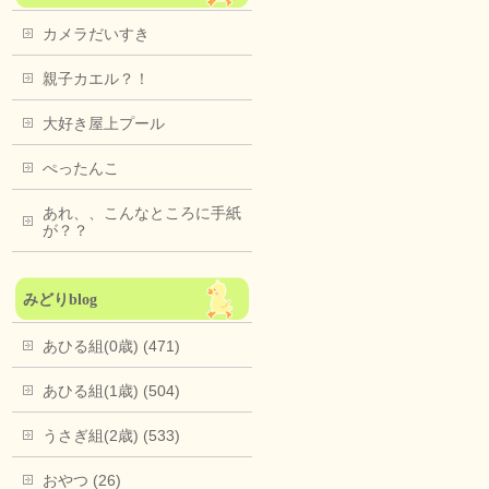
カメラだいすき
親子カエル？！
大好き屋上プール
ぺったんこ
あれ、、こんなところに手紙
が？？
みどりblog
あひる組(0歳) (471)
あひる組(1歳) (504)
うさぎ組(2歳) (533)
おやつ (26)