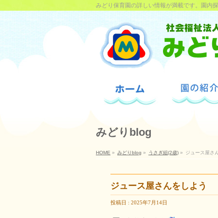
みどり保育園の詳しい情報が満載です。園内
みどりblog
HOME
»
みどりblog
»
うさぎ組(2歳)
»
ジュース屋さ
ジュース屋さんをしよう
投稿日 : 2025年7月14日