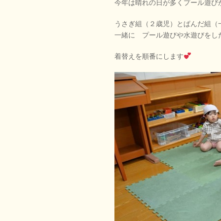
今年は晴れの日が多くプール遊び
うさぎ組（２歳児）とぱんだ組（
一緒に プール遊びや水遊びをし
着替えを順番にします