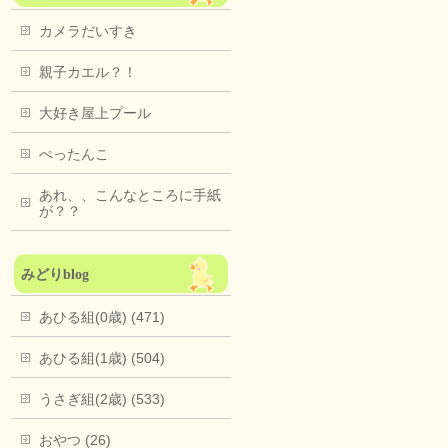
カメラだいすき
親子カエル？！
大好き屋上プール
ぺったんこ
あれ、、こんなところに手紙
が？？
みどりblog
あひる組(0歳) (471)
あひる組(1歳) (504)
うさぎ組(2歳) (533)
おやつ (26)