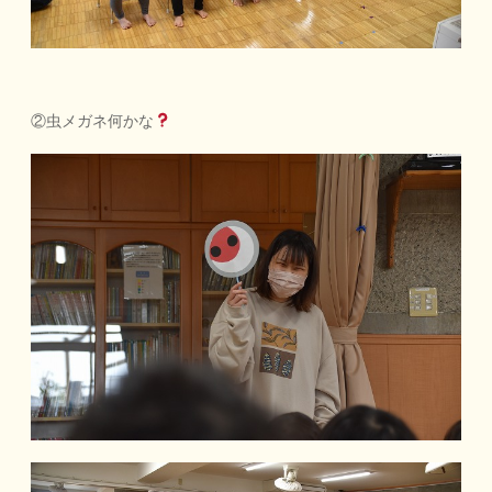
②虫メガネ何かな