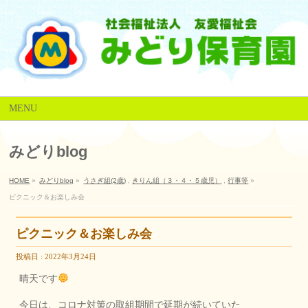
MENU
みどりblog
HOME
»
みどりblog
»
うさぎ組(2歳)
,
きりん組（３・４・５歳児）
,
行事等
»
ピクニック＆お楽しみ会
ピクニック＆お楽しみ会
投稿日 : 2022年3月24日
晴天です
今日は、コロナ対策の取組期間で延期が続いていた