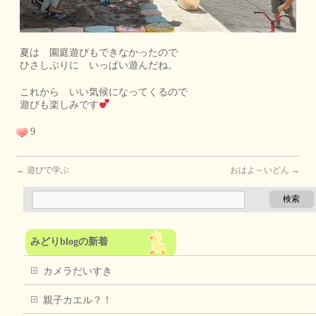
夏は 園庭遊びもできなかったので
ひさしぶりに いっぱい遊んだね。
これから いい気候になってくるので
遊びも楽しみです
9
←
遊びで学ぶ
おはよ～いどん
→
みどりblogの新着
カメラだいすき
親子カエル？！