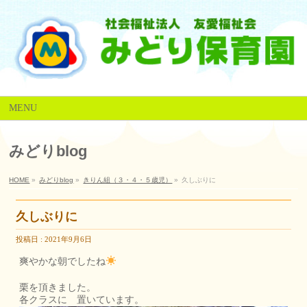
MENU
みどりblog
HOME
»
みどりblog
»
きりん組（３・４・５歳児）
»
久しぶりに
久しぶりに
投稿日 : 2021年9月6日
爽やかな朝でしたね
栗を頂きました。
各クラスに 置いています。