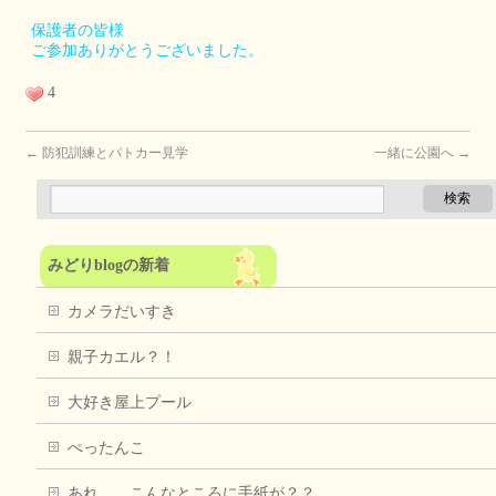
保護者の皆様
ご参加ありがとうございました。
4
←
防犯訓練とパトカー見学
一緒に公園へ
→
みどりblogの新着
カメラだいすき
親子カエル？！
大好き屋上プール
ぺったんこ
あれ、、こんなところに手紙が？？