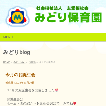
MENU
みどりblog
HOME
»
みどりblog
»
行事等
»
今月のお誕生会
今月のお誕生会
投稿日 : 2025年11月20日
１1月のお誕生会を開催しました
お誕生会は、
ホーム＞園の紹介＞
お誕生会2025
で みてね