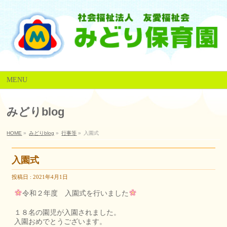
MENU
みどりblog
HOME
»
みどりblog
»
行事等
»
入園式
入園式
投稿日 : 2021年4月1日
令和２年度 入園式を行いました
１８名の園児が入園されました。
入園おめでとうございます。