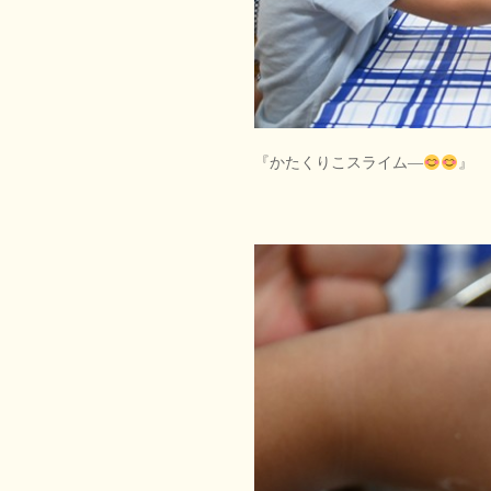
『かたくりこスライム―
』