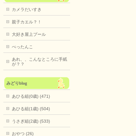
カメラだいすき
親子カエル？！
大好き屋上プール
ぺったんこ
あれ、、こんなところに手紙
が？？
みどりblog
あひる組(0歳) (471)
あひる組(1歳) (504)
うさぎ組(2歳) (533)
おやつ (26)