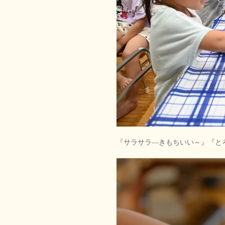
『サラサラ―きもちいい～』『と