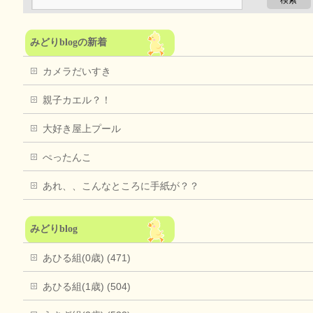
みどりblogの新着
カメラだいすき
親子カエル？！
大好き屋上プール
ぺったんこ
あれ、、こんなところに手紙が？？
みどりblog
あひる組(0歳) (471)
あひる組(1歳) (504)