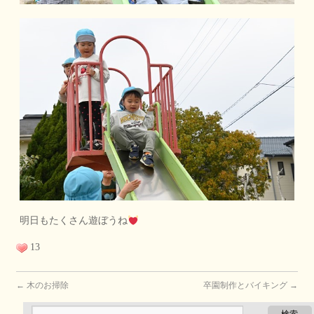
明日もたくさん遊ぼうね
13
←
木のお掃除
卒園制作とバイキング
→