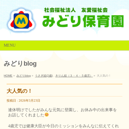
MENU
みどりblog
HOME
»
みどりblog
»
うさぎ組(2歳)
,
きりん組（３・４・５歳児）
»
大人気の！
大人気の！
投稿日 : 2026年3月23日
連休明けでしたがみんな元気に登園し、お休み中の出来事を
お話してくれました
4歳児では健康大臣が今日のミッションをみんなに伝えてくれ