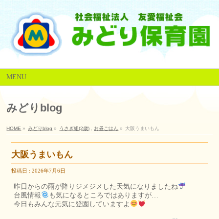
MENU
みどりblog
HOME
»
みどりblog
»
うさぎ組(2歳)
,
お昼ごはん
»
大阪うまいもん
大阪うまいもん
投稿日 : 2026年7月6日
昨日からの雨が降りジメジメした天気になりましたね
台風情報
も気になるところではありますが…
今日もみんな元気に登園していますよ