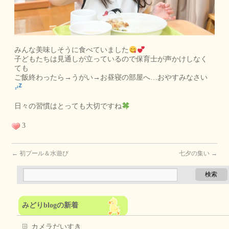
みんな美味しそうに食べていました
子どもたちは見通しが立っているので保育士が声かけしなく
ても
ご飯終わったら→うがい→お昼寝の部屋へ…おやすみなさい
日々の習慣はとっても大切ですね
3
←
初プール＆水遊び
七夕の集い
→
みどりblogの新着
カメラだいすき