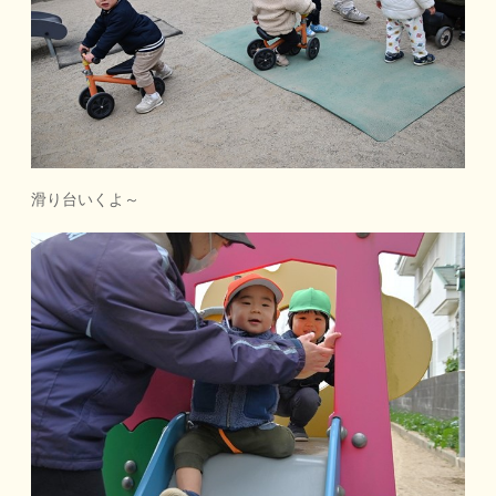
滑り台いくよ～