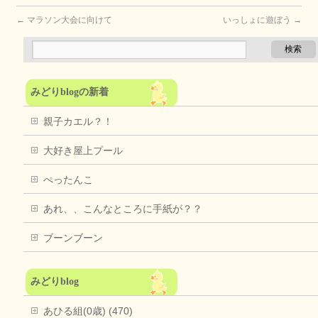
←
マラソン大会に向けて
いっしょに遊ぼう
→
みどりblogの新着
親子カエル？！
大好き屋上プール
ぺったんこ
あれ、、こんなところに手紙が？？
ブーンブーン
みどりblog
あひる組(0歳) (470)