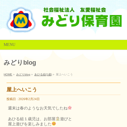
MENU
みどりblog
HOME
»
みどりblog
»
あひる組(1歳)
»
屋上へいこう
屋上へいこう
投稿日 : 2026年2月24日
週末は春のようなお天気でしたね
あひる組１歳児は、お部屋
遊びと
屋上遊びを楽しみました