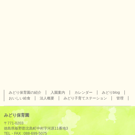
みどり保育園の紹介
入園案内
カレンダー
みどりblog
おいしい給食
法人概要
みどり子育てステーション
管理
みどり保育園
〒771-0203
徳島県板野郡北島町中村字河原11番地3
TEL・FAX :
088-699-5075