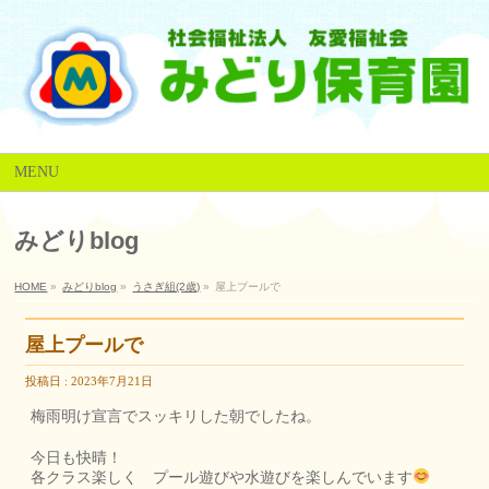
MENU
みどりblog
HOME
»
みどりblog
»
うさぎ組(2歳)
»
屋上プールで
屋上プールで
投稿日 : 2023年7月21日
梅雨明け宣言でスッキリした朝でしたね。
今日も快晴！
各クラス楽しく プール遊びや水遊びを楽しんでいます