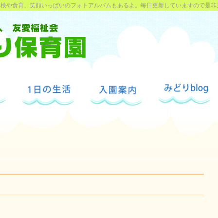
探検や食育、笑顔いっぱいのフォトアルバムもあるよ。毎日更新していますので是非