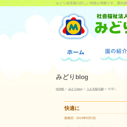
みどり保育園の詳しい情報が満載です。園内
みどりblog
HOME
»
みどりblog
»
うさぎ組(2歳)
»
快適に
快適に
投稿日 : 2024年9月5日