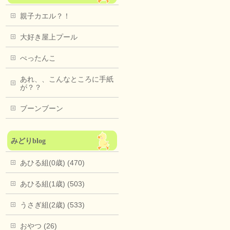
親子カエル？！
大好き屋上プール
ぺったんこ
あれ、、こんなところに手紙
が？？
ブーンブーン
みどりblog
あひる組(0歳) (470)
あひる組(1歳) (503)
うさぎ組(2歳) (533)
おやつ (26)