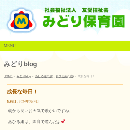
MENU
みどりblog
HOME
»
みどりblog
»
あひる組(0歳)
,
あひる組(1歳)
»
成長な毎日！
成長な毎日！
投稿日 : 2024年3月4日
朝から良いお天気で暖かいですね。
あひる組は、園庭で遊んだよ