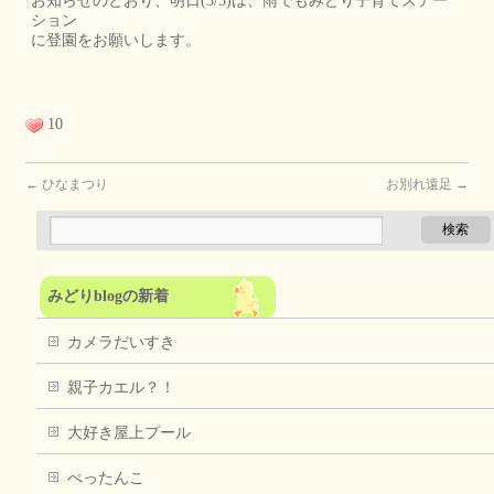
お知らせのとおり、明日(3/5)は、雨でもみどり子育てステー
ション
に登園をお願いします。
10
←
ひなまつり
お別れ遠足
→
みどりblogの新着
カメラだいすき
親子カエル？！
大好き屋上プール
ぺったんこ