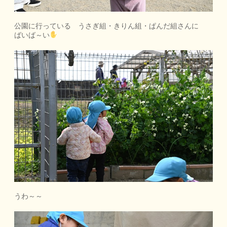
公園に行っている うさぎ組・きりん組・ぱんだ組さんに
ばいば～い
うわ～～