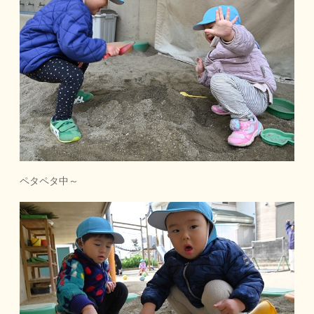
ペタペタ中～