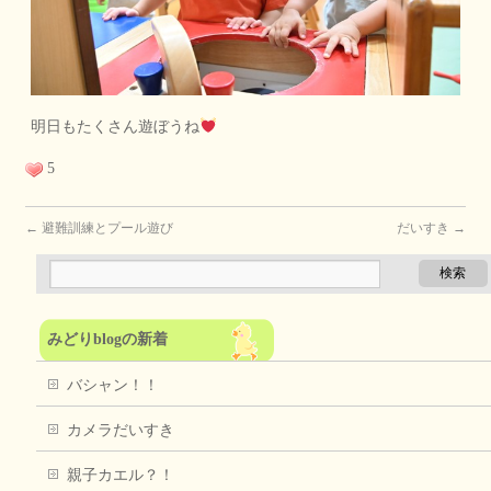
明日もたくさん遊ぼうね
5
←
避難訓練とプール遊び
だいすき
→
みどりblogの新着
バシャン！！
カメラだいすき
親子カエル？！