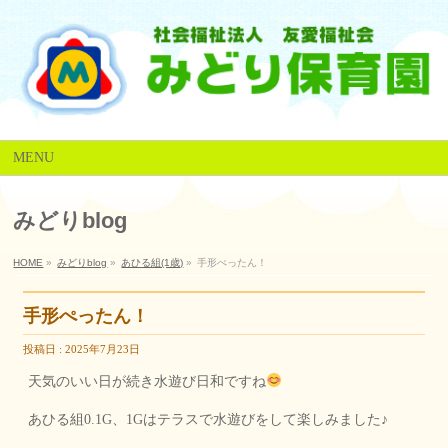
MENU
みどりblog
HOME
»
みどりblog
»
あひる組(1歳)
»
手形ぺったん！
手形ぺったん！
投稿日 : 2025年7月23日
天気のいい日が続き水遊び日和ですね
あひる組0.1G、1Gはテラスで水遊びをして楽しみました♪