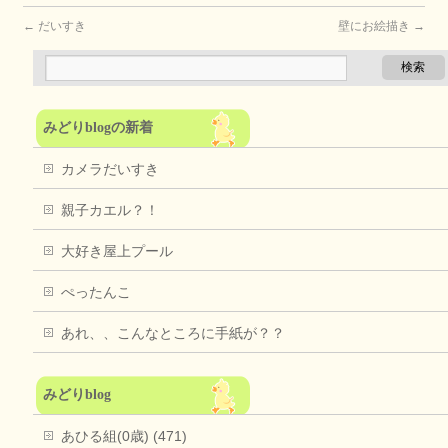
←
だいすき
壁にお絵描き
→
みどりblogの新着
カメラだいすき
親子カエル？！
大好き屋上プール
ぺったんこ
あれ、、こんなところに手紙が？？
みどりblog
あひる組(0歳) (471)