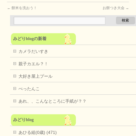
←
餅米を洗おう！
お餅つき大会
→
みどりblogの新着
カメラだいすき
親子カエル？！
大好き屋上プール
ぺったんこ
あれ、、こんなところに手紙が？？
みどりblog
あひる組(0歳) (471)