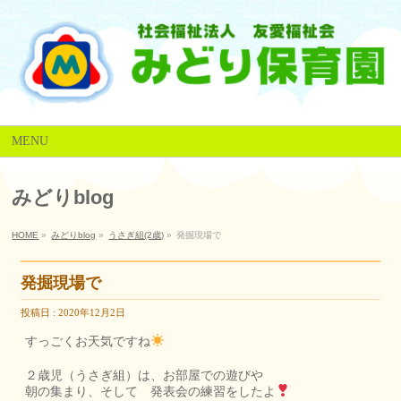
MENU
みどりblog
HOME
»
みどりblog
»
うさぎ組(2歳)
»
発掘現場で
発掘現場で
投稿日 : 2020年12月2日
すっごくお天気ですね
２歳児（うさぎ組）は、お部屋での遊びや
朝の集まり、そして 発表会の練習をしたよ