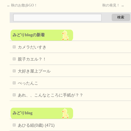
←
秋のお散歩GO！
秋の発見！
→
みどりblogの新着
カメラだいすき
親子カエル？！
大好き屋上プール
ぺったんこ
あれ、、こんなところに手紙が？？
みどりblog
あひる組(0歳) (471)