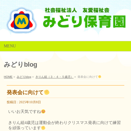
MENU
みどりblog
HOME
»
みどりblog
»
きりん組（３・４・５歳児）
»
発表会に向けて
発表会に向けて
投稿日 : 2025年10月8日
いいお天気ですね
きりん組4歳児は運動会が終わりクリスマス発表に向けて練習
を頑張っています