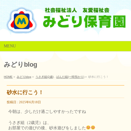
MENU
みどりblog
HOME
»
みどりblog
»
うさぎ組(2歳)
,
ぱんだ組(一時預かり)
»
砂水に行こう！
砂水に行こう！
投稿日 : 2025年6月18日
今朝は、少しだけ過ごしやすかったですね
うさぎ組（2歳児）は、
お部屋での遊びの後、砂水遊びをしました