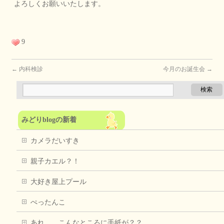
よろしくお願いいたします。
9
←
内科検診
今月のお誕生会
→
みどりblogの新着
カメラだいすき
親子カエル？！
大好き屋上プール
ぺったんこ
あれ、、こんなところに手紙が？？