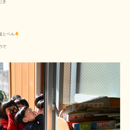
だき
報とベル
ので