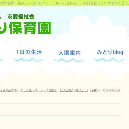
探検や食育、笑顔いっぱいのフォトアルバムもあるよ。毎日更新していますので是非
うさぎ組(2歳)
,
きりん組（３・４・５歳児）
,
ぱんだ組(一時預かり)
,
行事等
»
総合避難訓練