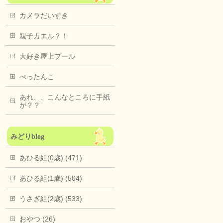
カメラだいすき
親子カエル？！
大好き屋上プール
ぺったんこ
あれ、、こんなところに手紙
が？？
みどりblog
あひる組(0歳) (471)
あひる組(1歳) (504)
うさぎ組(2歳) (533)
おやつ (26)