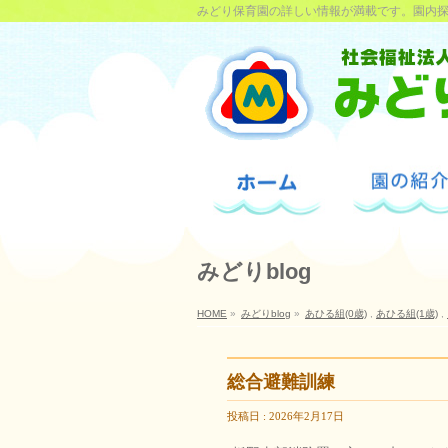
みどり保育園の詳しい情報が満載です。園内
みどりblog
HOME
»
みどりblog
»
あひる組(0歳)
,
あひる組(1歳)
,
総合避難訓練
投稿日 : 2026年2月17日