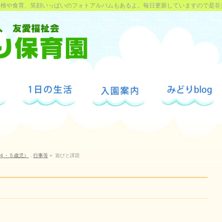
探検や食育、笑顔いっぱいのフォトアルバムもあるよ。毎日更新していますので是非
４・５歳児）
,
行事等
»
遊びと課題