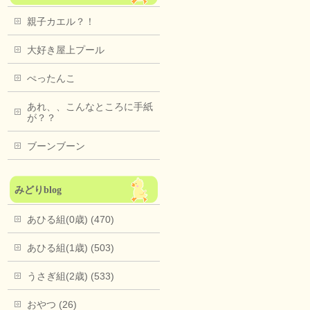
親子カエル？！
大好き屋上プール
ぺったんこ
あれ、、こんなところに手紙
が？？
ブーンブーン
みどりblog
あひる組(0歳) (470)
あひる組(1歳) (503)
うさぎ組(2歳) (533)
おやつ (26)