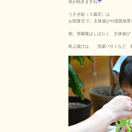
雨が続きますね
うさぎ組（２歳児）は、
お部屋
で、主体遊びや課題保育
朝、登園後はしばらく 主体遊び
机上遊びは、 洗濯バサミなど 