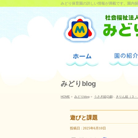
みどり保育園の詳しい情報が満載です。園内
みどりblog
HOME
»
みどりblog
»
うさぎ組(2歳)
,
きりん組（３・
遊びと課題
投稿日 : 2025年6月10日