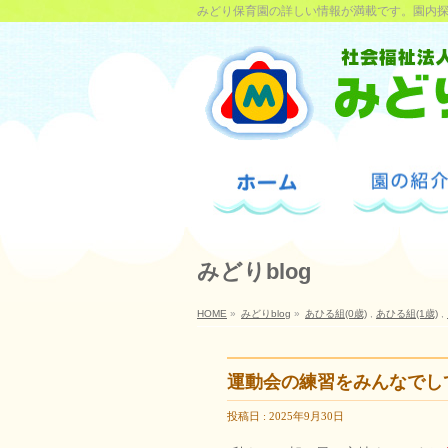
みどり保育園の詳しい情報が満載です。園内
みどりblog
HOME
»
みどりblog
»
あひる組(0歳)
,
あひる組(1歳)
,
運動会の練習をみんなでし
投稿日 : 2025年9月30日