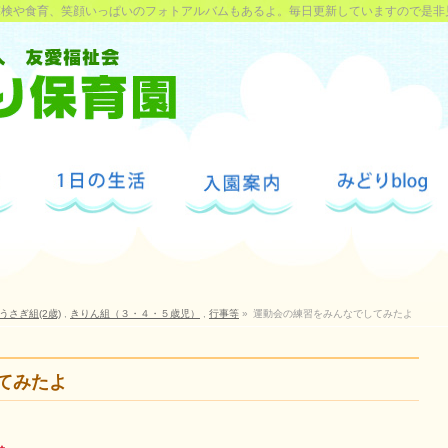
探検や食育、笑顔いっぱいのフォトアルバムもあるよ。毎日更新していますので是非
うさぎ組(2歳)
,
きりん組（３・４・５歳児）
,
行事等
»
運動会の練習をみんなでしてみたよ
てみたよ