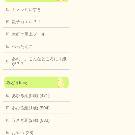
カメラだいすき
親子カエル？！
大好き屋上プール
ぺったんこ
あれ、、こんなところに手紙
が？？
みどりblog
あひる組(0歳) (471)
あひる組(1歳) (504)
うさぎ組(2歳) (533)
おやつ (26)