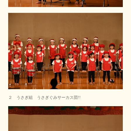
２ うさぎ組 うさぎぐみサーカス団!!