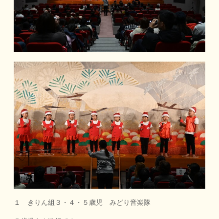
１ きりん組３・４・５歳児 みどり音楽隊