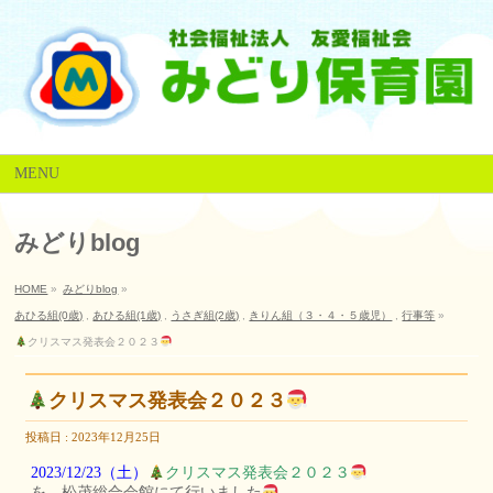
MENU
みどりblog
HOME
»
みどりblog
»
あひる組(0歳)
,
あひる組(1歳)
,
うさぎ組(2歳)
,
きりん組（３・４・５歳児）
,
行事等
»
クリスマス発表会２０２３
クリスマス発表会２０２３
投稿日 : 2023年12月25日
2023/12/23（土）
クリスマス発表会２０２３
を 松茂総合会館にて行いました