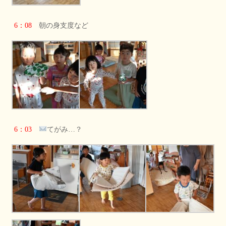
6：08
朝の身支度など
6：03
てがみ…？