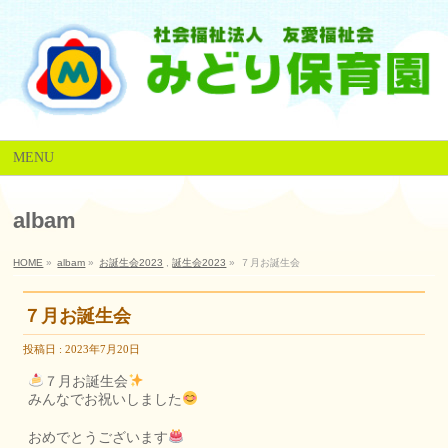
MENU
albam
HOME
»
albam
»
お誕生会2023
,
誕生会2023
»
７月お誕生会
７月お誕生会
投稿日 : 2023年7月20日
７月お誕生会
みんなでお祝いしました
おめでとうございます