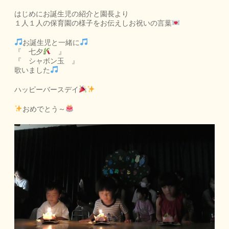
はじめにお誕生児の紹介と園長より
１人１人の保育園の様子をお伝えしお祝いの言葉
お誕生児と一緒に
『 七夕
』
『 シャボン玉 』
歌いました
ハッピーバースデイ
おめでとう～