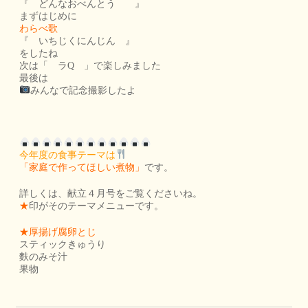
『 どんなおべんとう 』
まずはじめに
わらべ歌
『 いちじくにんじん 』
をしたね
次は「 ラQ 」で楽しみました
最後は
みんなで記念撮影したよ
今年度の食事テーマは
「家庭で作ってほしい煮物」
です。
詳しくは、献立４月号をご覧くださいね。
★
印がそのテーマメニューです。
★厚揚げ腐卵とじ
スティックきゅうり
麩のみそ汁
果物