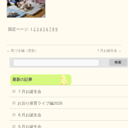
固定ページ:
1
2
3
4
5
6
7
8
9
←
気づき編（意欲）
７月お誕生会
→
最新の記事
７月お誕生会
お泊り保育ライブ編2026
６月お誕生会
５月お誕生会