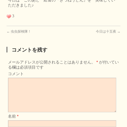
今日は このあと 給食の『きつねうどん』を 美味しくい
ただきました♪
3
←
虫虫探検隊！
今日は十五夜
→
コメントを残す
メールアドレスが公開されることはありません。
*
が付いてい
る欄は必須項目です
コメント
名前
*