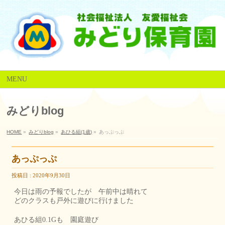
MENU
みどりblog
HOME
»
みどりblog
»
あひる組(1歳)
»
あっぷっぷ
あっぷっぷ
投稿日 : 2020年9月30日
今日は雨の予報でしたが 午前中は晴れて
どのクラスも戸外に遊びに行けました
あひる組0.1Gも 園庭遊び