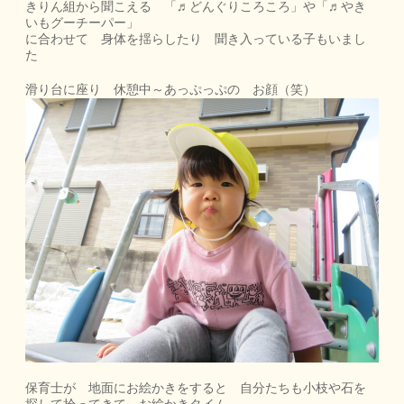
きりん組から聞こえる 「♬どんぐりころころ」や「♬やき
いもグーチーパー」
に合わせて 身体を揺らしたり 聞き入っている子もいまし
た
滑り台に座り 休憩中～あっぷっぷの お顔（笑）
保育士が 地面にお絵かきをすると 自分たちも小枝や石を