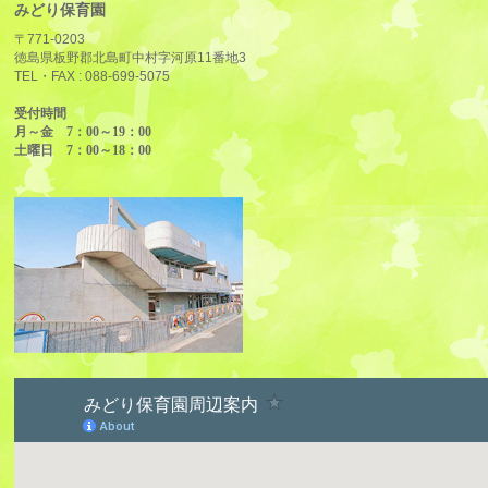
みどり保育園
〒771-0203
徳島県板野郡北島町中村字河原11番地3
TEL・FAX :
088-699-5075
受付時間
月～金 7：00～19：00
土曜日 7：00～18：00