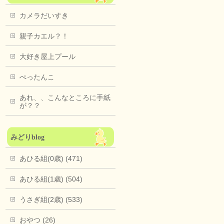
カメラだいすき
親子カエル？！
大好き屋上プール
ぺったんこ
あれ、、こんなところに手紙
が？？
みどりblog
あひる組(0歳) (471)
あひる組(1歳) (504)
うさぎ組(2歳) (533)
おやつ (26)