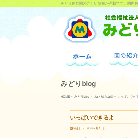
みどり保育園の詳しい情報が満載です。園内
みどりblog
HOME
»
みどりblog
»
あひる組(1歳)
»
いっぱいでき
いっぱいできるよ
投稿日 : 2020年2月13日