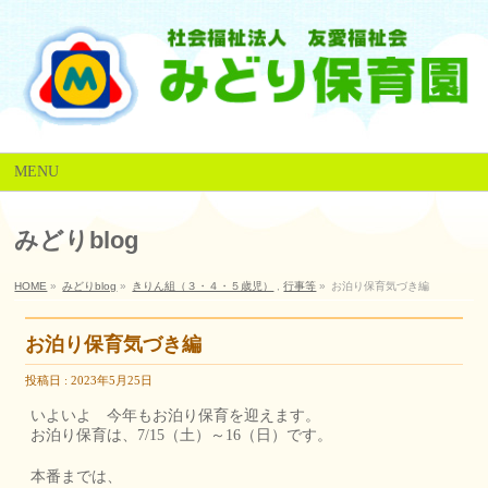
MENU
みどりblog
HOME
»
みどりblog
»
きりん組（３・４・５歳児）
,
行事等
»
お泊り保育気づき編
お泊り保育気づき編
投稿日 : 2023年5月25日
いよいよ 今年もお泊り保育を迎えます。
お泊り保育は、7/15（土）～16（日）です。
本番までは、