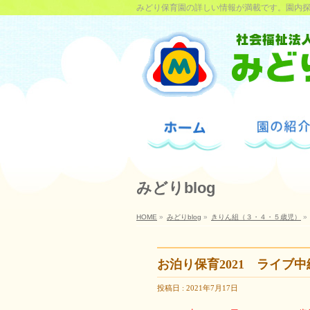
みどり保育園の詳しい情報が満載です。園内
みどりblog
HOME
»
みどりblog
»
きりん組（３・４・５歳児）
»
お泊り保育2021 ライブ中
投稿日 : 2021年7月17日