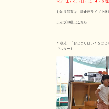
7/17（土）-18（日）は、４・５歳
お泊り保育は、静止画ライブ中継
ライブ中継はこちら
５歳児 「おとまりほいくをはじ
でスタート