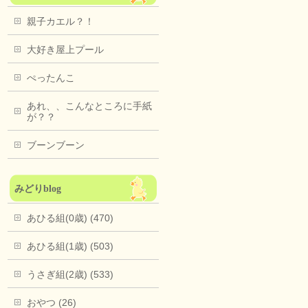
親子カエル？！
大好き屋上プール
ぺったんこ
あれ、、こんなところに手紙
が？？
ブーンブーン
みどりblog
あひる組(0歳) (470)
あひる組(1歳) (503)
うさぎ組(2歳) (533)
おやつ (26)