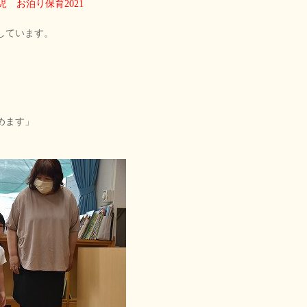
児 お泊り保育2021
しています。
めます」