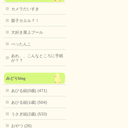
カメラだいすき
親子カエル？！
大好き屋上プール
ぺったんこ
あれ、、こんなところに手紙
が？？
みどりblog
あひる組(0歳) (471)
あひる組(1歳) (504)
うさぎ組(2歳) (533)
おやつ (26)