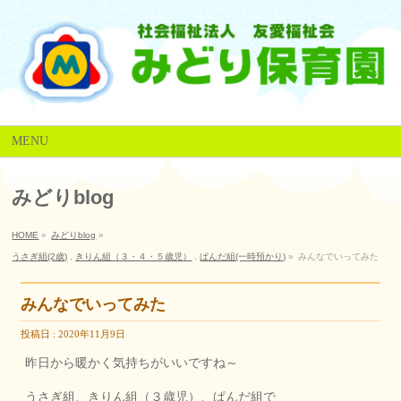
MENU
みどりblog
HOME
»
みどりblog
»
うさぎ組(2歳)
,
きりん組（３・４・５歳児）
,
ぱんだ組(一時預かり)
»
みんなでいってみた
みんなでいってみた
投稿日 : 2020年11月9日
昨日から暖かく気持ちがいいですね～
うさぎ組、きりん組（３歳児）、ぱんだ組で