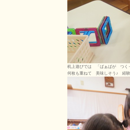
机上遊びでは 「ばぁばが つく
何枚も重ねて 美味しそう♪ 経