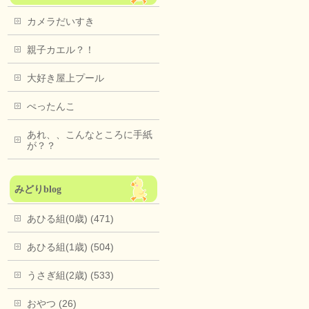
カメラだいすき
親子カエル？！
大好き屋上プール
ぺったんこ
あれ、、こんなところに手紙
が？？
みどりblog
あひる組(0歳) (471)
あひる組(1歳) (504)
うさぎ組(2歳) (533)
おやつ (26)