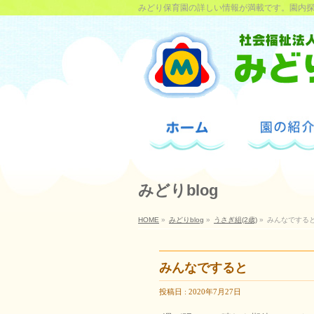
みどり保育園の詳しい情報が満載です。園内
みどりblog
HOME
»
みどりblog
»
うさぎ組(2歳)
»
みんなでする
みんなですると
投稿日 : 2020年7月27日