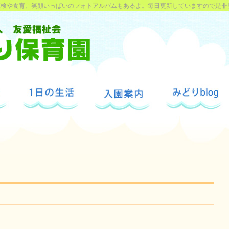
探検や食育、笑顔いっぱいのフォトアルバムもあるよ。毎日更新していますので是非