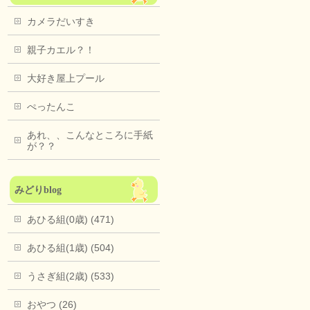
カメラだいすき
親子カエル？！
大好き屋上プール
ぺったんこ
あれ、、こんなところに手紙
が？？
みどりblog
あひる組(0歳) (471)
あひる組(1歳) (504)
うさぎ組(2歳) (533)
おやつ (26)