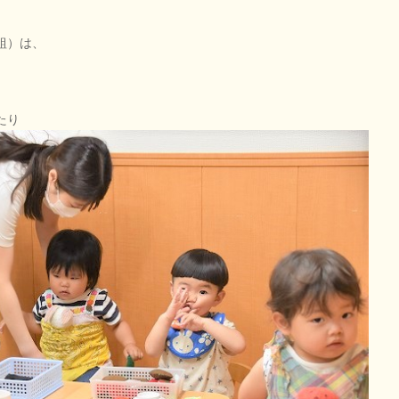
組）は、
たり