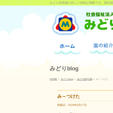
みどり保育園の詳しい情報が満載です。園内
みどりblog
HOME
»
みどりblog
»
あひる組(1歳)
»
み～つけた
み～つけた
投稿日 : 2020年6月17日