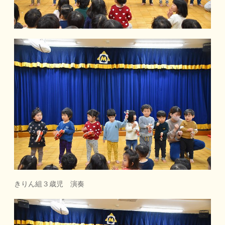
きりん組３歳児 演奏