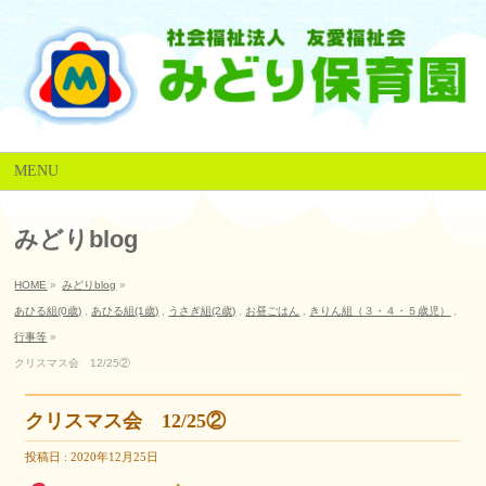
MENU
みどりblog
HOME
»
みどりblog
»
あひる組(0歳)
,
あひる組(1歳)
,
うさぎ組(2歳)
,
お昼ごはん
,
きりん組（３・４・５歳児）
,
行事等
»
クリスマス会 12/25②
クリスマス会 12/25②
投稿日 : 2020年12月25日