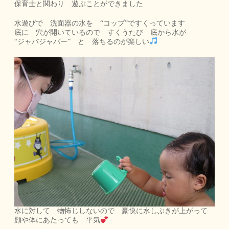
保育士と関わり 遊ぶことができました
水遊びで 洗面器の水を “コップ”ですくっています
底に 穴が開いているので すくうたび 底から水が
“ジャバジャバー” と 落ちるのが楽しい
水に対して 物怖じしないので 豪快に水しぶきが上がって
顔や体にあたっても 平気