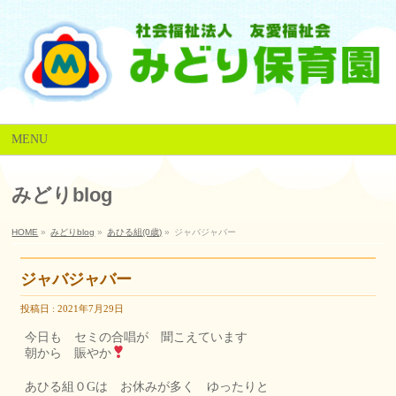
MENU
みどりblog
HOME
»
みどりblog
»
あひる組(0歳)
»
ジャバジャバー
ジャバジャバー
投稿日 : 2021年7月29日
今日も セミの合唱が 聞こえています
朝から 賑やか
あひる組０Gは お休みが多く ゆったりと