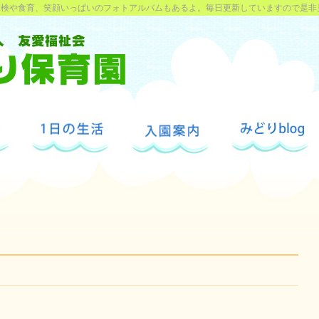
探検や食育、笑顔いっぱいのフォトアルバムもあるよ。毎日更新していますので是非