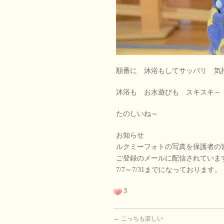
順番に 沐浴もしてサッパリ 気
沐浴も お水遊びも スキスキ～
たのしいね～
お知らせ
ルクミーフォトの写真を保護者の
ご登録のメールに配信されていま
7/7～7/31までになっております。
3
←
こっちも楽しい