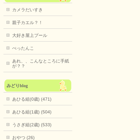
カメラだいすき
親子カエル？！
大好き屋上プール
ぺったんこ
あれ、、こんなところに手紙
が？？
みどりblog
あひる組(0歳) (471)
あひる組(1歳) (504)
うさぎ組(2歳) (533)
おやつ (26)