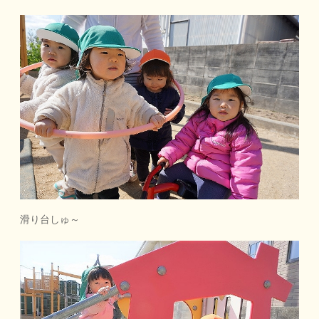
滑り台しゅ～