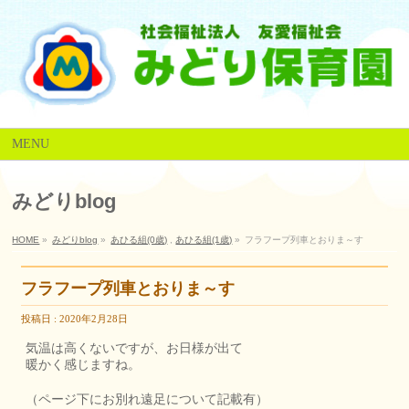
MENU
みどりblog
HOME
»
みどりblog
»
あひる組(0歳)
,
あひる組(1歳)
»
フラフープ列車とおりま～す
フラフープ列車とおりま～す
投稿日 : 2020年2月28日
気温は高くないですが、お日様が出て
暖かく感じますね。
（ページ下にお別れ遠足について記載有）