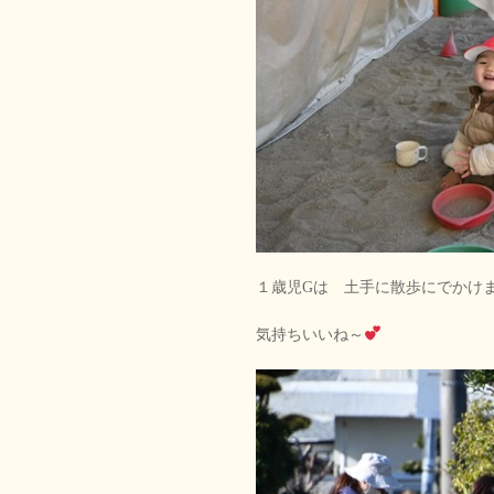
１歳児Gは 土手に散歩にでかけ
気持ちいいね～