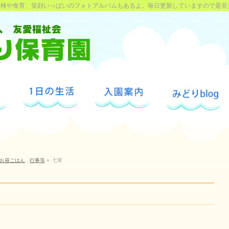
探検や食育、笑顔いっぱいのフォトアルバムもあるよ。毎日更新していますので是非
お昼ごはん
,
行事等
»
七草