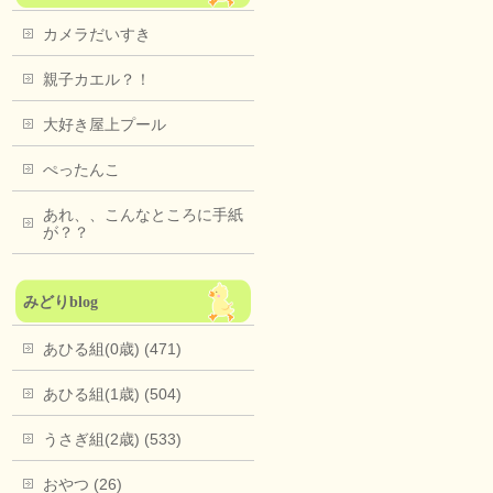
カメラだいすき
親子カエル？！
大好き屋上プール
ぺったんこ
あれ、、こんなところに手紙
が？？
みどりblog
あひる組(0歳) (471)
あひる組(1歳) (504)
うさぎ組(2歳) (533)
おやつ (26)