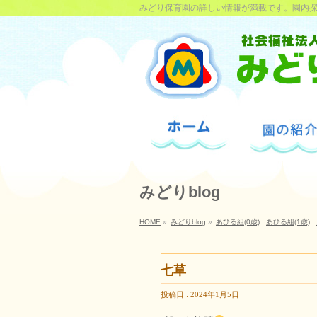
みどり保育園の詳しい情報が満載です。園内
みどりblog
HOME
»
みどりblog
»
あひる組(0歳)
,
あひる組(1歳)
,
七草
投稿日 : 2024年1月5日