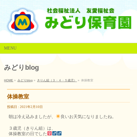
MENU
みどりblog
HOME
»
みどりblog
»
きりん組（３・４・５歳児）
»
体操教室
体操教室
投稿日 : 2021年2月10日
朝は冷え込みましたが、
良いお天気になりましたね。
３歳児（きりん組）は、
体操教室の日でした‍