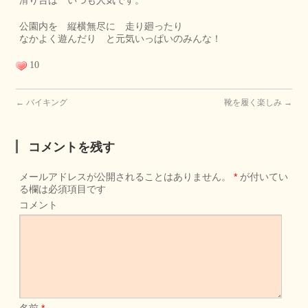
滑り台は いつも人気です。
公園内を 縦横無尽に 走り廻ったり
なかよく遊んだり と元気いっぱいのみんな！
10
←
バイキング
靴を履く楽しみ
→
コメントを残す
メールアドレスが公開されることはありません。
*
が付いてい
る欄は必須項目です
コメント