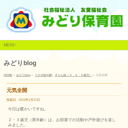
MENU
みどりblog
HOME
»
みどりblog
»
うさぎ組(2歳)
,
きりん組（３・４・５歳児）
»
元気全開
元気全開
投稿日 : 2020年2月25日
今日は暖かいですね。
２・３歳児（異年齢）は、お部屋での活動や戸外遊びを楽し
みました。