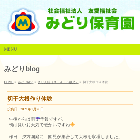
MENU
みどりblog
HOME
»
みどりblog
»
きりん組（３・４・５歳児）
»
切干大根作り体験
切干大根作り体験
投稿日 : 2021年1月26日
午後からは雨
予報ですが、
朝は良いお天気で暖かいですね
昨日 夕方園庭に 園児が集合して大根を収穫しました。