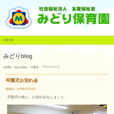
MENU
みどりblog
HOME
»
みどりblog
»
行事等
»
卒園児お別れ会
卒園児お別れ会
投稿日 : 2020年3月31日
卒園式の後に、お別れ会をしました。