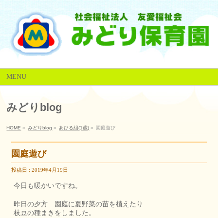
MENU
みどりblog
HOME
»
みどりblog
»
あひる組(1歳)
»
園庭遊び
園庭遊び
投稿日 : 2019年4月19日
今日も暖かいですね。
昨日の夕方 園庭に夏野菜の苗を植えたり
枝豆の種まきをしました。