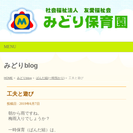
MENU
みどりblog
HOME
»
みどりblog
»
ぱんだ組(一時預かり)
»
工夫と遊び
工夫と遊び
投稿日 : 2019年6月7日
朝から雨ですね。
梅雨入りでしょうか？
一時保育（ぱんだ組）は、