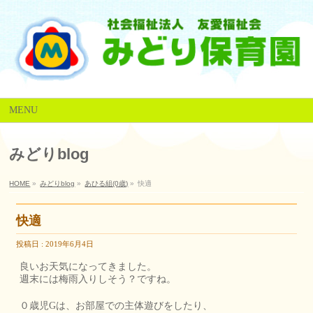
MENU
みどりblog
HOME
»
みどりblog
»
あひる組(0歳)
»
快適
快適
投稿日 : 2019年6月4日
良いお天気になってきました。
週末には梅雨入りしそう？ですね。
０歳児Gは、お部屋での主体遊びをしたり、