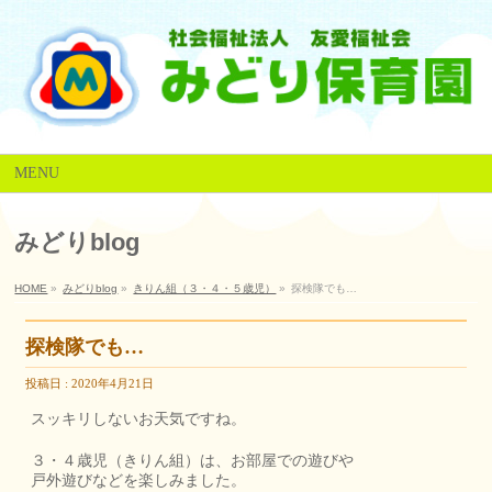
MENU
みどりblog
HOME
»
みどりblog
»
きりん組（３・４・５歳児）
»
探検隊でも…
探検隊でも…
投稿日 : 2020年4月21日
スッキリしないお天気ですね。
３・４歳児（きりん組）は、お部屋での遊びや
戸外遊びなどを楽しみました。