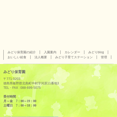
みどり保育園の紹介
入園案内
カレンダー
みどりblog
おいしい給食
法人概要
みどり子育てステーション
管理
みどり保育園
〒771-0203
徳島県板野郡北島町中村字河原11番地3
TEL・FAX :
088-699-5075
受付時間
月～金 7：00～19：00
土曜日 7：00～18：00